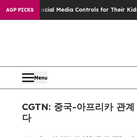
ents Social Media Controls for Their Kids. Shoul
AGP PICKS
Menu
CGTN: 중국-아프리카 관
다