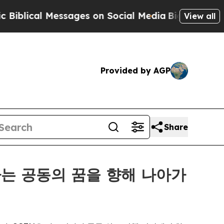
al Messages on Social Media
Big Food vs. The Peo
View all
Provided by AGP
Share
라는 공동의 꿈을 향해 나아가